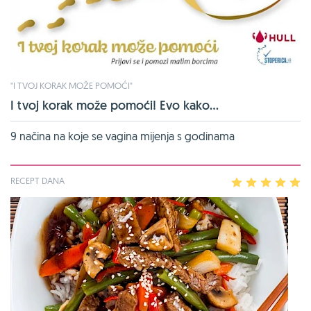
"I TVOJ KORAK MOŽE POMOĆI"
I tvoj korak može pomoći! Evo kako...
9 načina na koje se vagina mijenja s godinama
RECEPT DANA
1
2
3
4
5