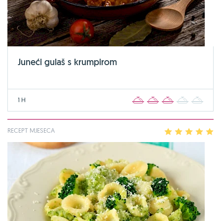
Juneći gulaš s krumpirom
1 H
1
2
3
4
5
RECEPT MJESECA
1
2
3
4
5