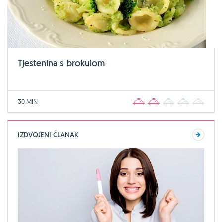
Tjestenina s brokulom
30 MIN
1
2
3
4
5
IZDVOJENI ČLANAK