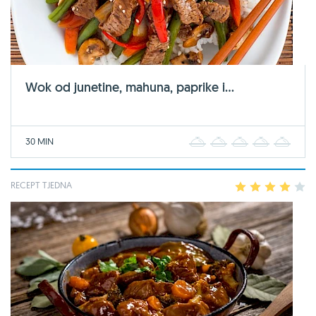
Wok od junetine, mahuna, paprike i...
30 MIN
1
2
3
4
5
RECEPT TJEDNA
1
2
3
4
5