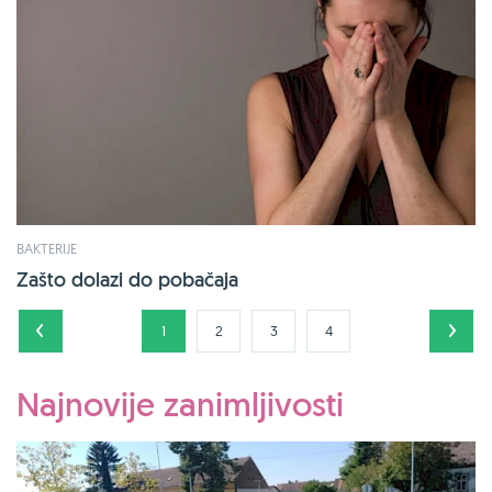
BAKTERIJE
Zašto dolazi do pobačaja
1
2
3
4
Najnovije zanimljivosti