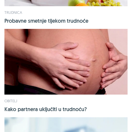
TRUDNICA
Probavne smetnje tijekom trudnoće
OBITELJ
Kako partnera uključiti u trudnoću?