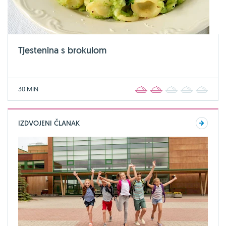
Tjestenina s brokulom
30 MIN
1
2
3
4
5
IZDVOJENI ČLANAK