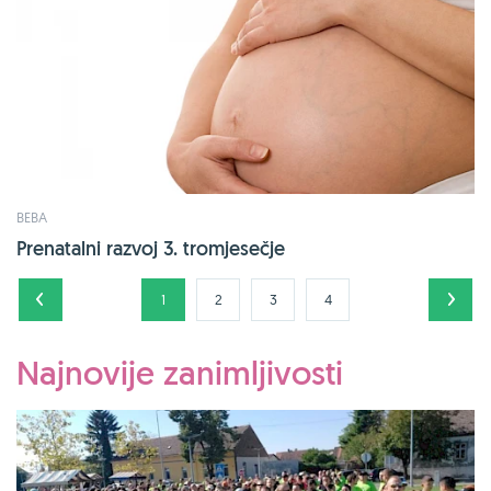
BEBA
Prenatalni razvoj 3. tromjesečje
1
2
3
4
Najnovije zanimljivosti