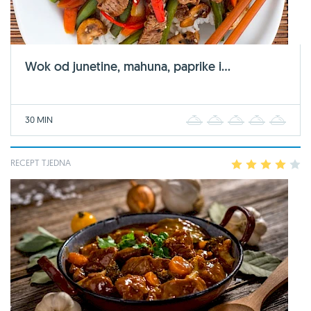
Wok od junetine, mahuna, paprike i...
30 MIN
1
2
3
4
5
RECEPT TJEDNA
1
2
3
4
5