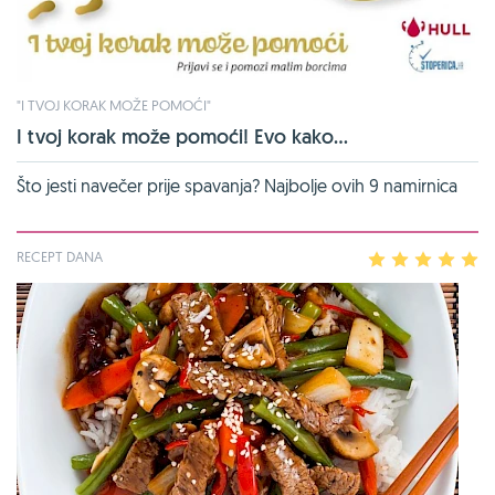
"I TVOJ KORAK MOŽE POMOĆI"
I tvoj korak može pomoći! Evo kako...
Što jesti navečer prije spavanja? Najbolje ovih 9 namirnica
RECEPT DANA
1
2
3
4
5