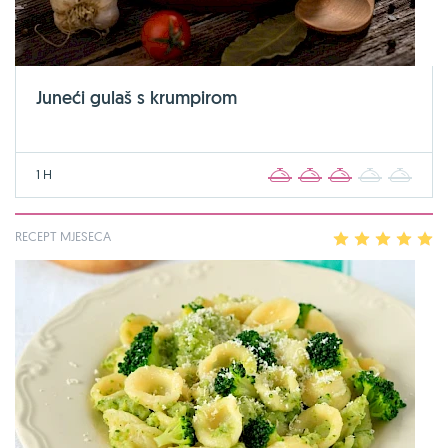
Juneći gulaš s krumpirom
1 H
1
2
3
4
5
RECEPT MJESECA
1
2
3
4
5