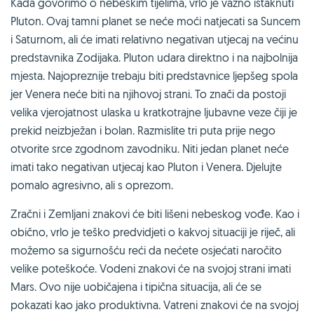
Kada govorimo o nebeskim tijelima, vrlo je važno istaknuti
Pluton. Ovaj tamni planet se neće moći natjecati sa Suncem
i Saturnom, ali će imati relativno negativan utjecaj na većinu
predstavnika Zodijaka. Pluton udara direktno i na najbolnija
mjesta. Najopreznije trebaju biti predstavnice ljepšeg spola
jer Venera neće biti na njihovoj strani. To znači da postoji
velika vjerojatnost ulaska u kratkotrajne ljubavne veze čiji je
prekid neizbježan i bolan. Razmislite tri puta prije nego
otvorite srce zgodnom zavodniku. Niti jedan planet neće
imati tako negativan utjecaj kao Pluton i Venera. Djelujte
pomalo agresivno, ali s oprezom.
Zračni i Zemljani znakovi će biti lišeni nebeskog vođe. Kao i
obično, vrlo je teško predvidjeti o kakvoj situaciji je riječ, ali
možemo sa sigurnošću reći da nećete osjećati naročito
velike poteškoće. Vodeni znakovi će na svojoj strani imati
Mars. Ovo nije uobičajena i tipična situacija, ali će se
pokazati kao jako produktivna. Vatreni znakovi će na svojoj