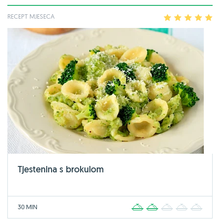
RECEPT MJESECA
1
2
3
4
5
Tjestenina s brokulom
30 MIN
1
2
3
4
5