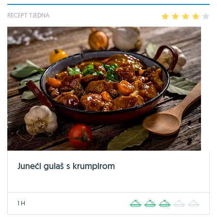
RECEPT TJEDNA
1
2
3
4
5
Juneći gulaš s krumpirom
1 H
1
2
3
4
5