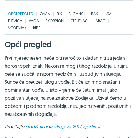
OPĆI PREGLED
OVAN
BIK
BLIZANCI
RAK
LAV
DJEVICA
VAGA
ŠKORPION
STRIJELAC
JARAC
VODENJAK
RIBE
Opći pregled
Prvi mjesec jeseni neće biti naročito skladan niti za jedan
horoskopski znak. Nakon mirnog i tihog razdoblja, u rujnu
ćete se suočiti s nizom neobičnih i uzbudljivih situacija.
Sunce će preuzeti ulogu vođe. Bit će iznimno snažan i
dominantan vođa. U isto vrijeme će Saturn imati jako
pozitivan utjecaj na sve znakove Zodijaka. Uživat ćemo u
dobrom i plodnom razdoblju, nizu jedinstvenih, pozitivnih i
nezaboravnih događaja.
Pročitajte
godišnji horoskop za 2017. godinu
!