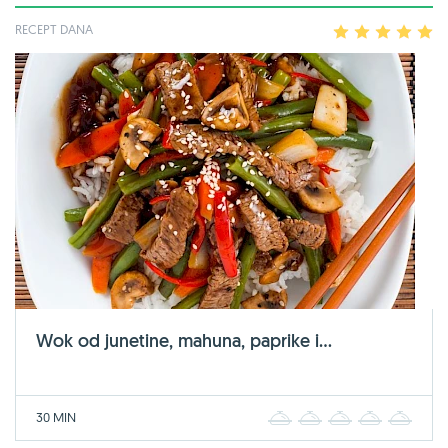
RECEPT DANA
1
2
3
4
5
Wok od junetine, mahuna, paprike i...
30 MIN
1
2
3
4
5