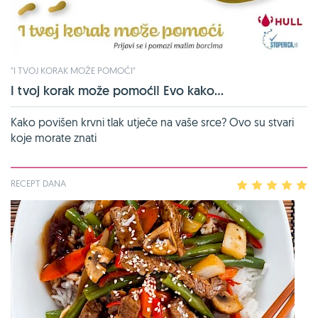
"I TVOJ KORAK MOŽE POMOĆI"
I tvoj korak može pomoći! Evo kako...
Kako povišen krvni tlak utječe na vaše srce? Ovo su stvari
koje morate znati
RECEPT DANA
1
2
3
4
5