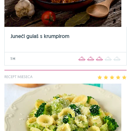
Juneći gulaš s krumpirom
1 H
1
2
3
4
5
RECEPT MJESECA
1
2
3
4
5