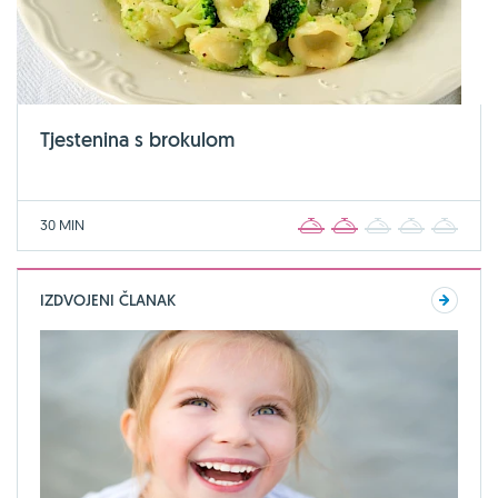
Tjestenina s brokulom
30 MIN
1
2
3
4
5
IZDVOJENI ČLANAK