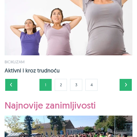
BICIKLIZAM
Aktivni i kroz trudnoću
1
2
3
4
Najnovije zanimljivosti