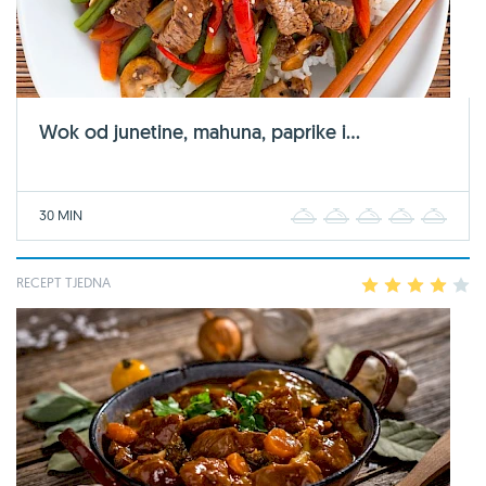
Wok od junetine, mahuna, paprike i...
30 MIN
1
2
3
4
5
RECEPT TJEDNA
1
2
3
4
5